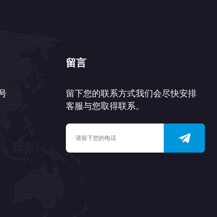
留言
号
留下您的联系方式我们会尽快安排
客服与您取得联系。