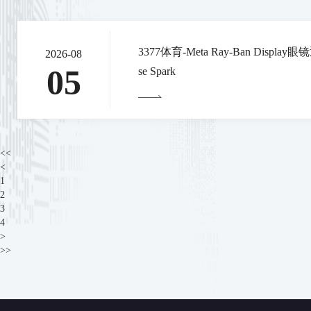
3377体育-Meta Ray-Ban Disp
2026-08
05
se Spark
<<
<
1
2
3
4
>
>>