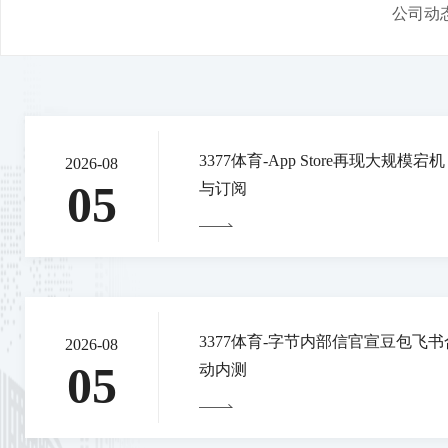
公司动
3377体育-App Store再现大规
2026-08
05
与订阅
3377体育-字节内部信官宣豆包飞
2026-08
05
动内测