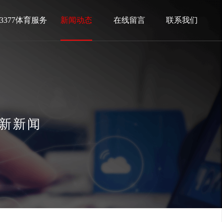
3377体育服务
新闻动态
在线留言
联系我们
最新新闻