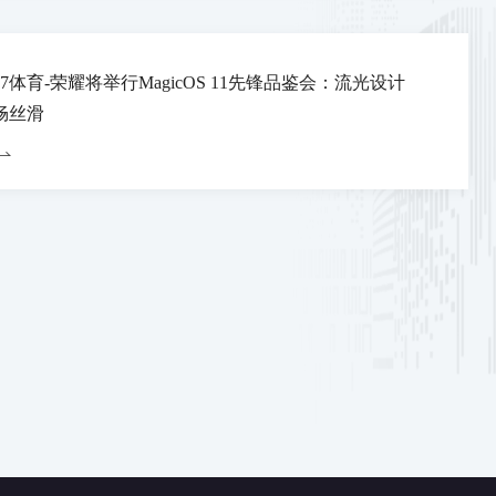
377体育-荣耀将举行MagicOS 11先锋品鉴会：流光设计
畅丝滑