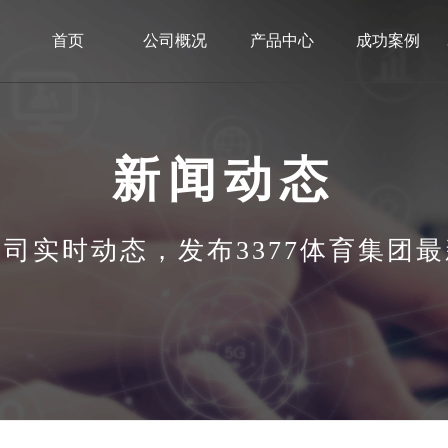
首页
公司概况
产品中心
成功案例
新闻动态
司实时动态，发布3377体育集团