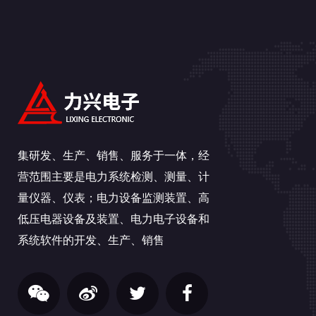
集研发、生产、销售、服务于一体，经
营范围主要是电力系统检测、测量、计
量仪器、仪表；电力设备监测装置、高
低压电器设备及装置、电力电子设备和
系统软件的开发、生产、销售