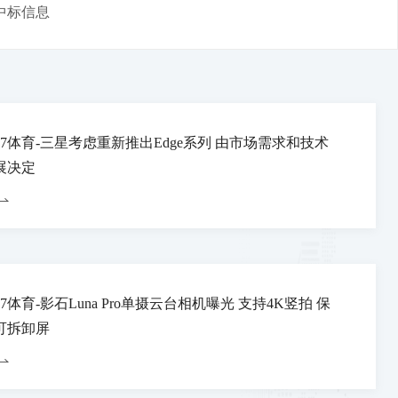
中标信息
377体育-三星考虑重新推出Edge系列 由市场需求和技术
展决定
77体育-影石Luna Pro单摄云台相机曝光 支持4K竖拍 保
可拆卸屏