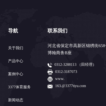
导航
联系我们
河北省保定市高新区锦绣街658
关于我们
博翰商务B座
产品中心
0312-3288113 （田经理）
0312-3187073
案例中心
www.
163.@3377tiyu.com
3377体育服务
新闻动态