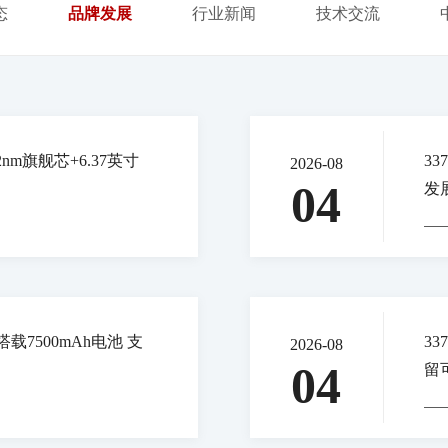
态
品牌发展
行业新闻
技术交流
：2nm旗舰芯+6.37英寸
3
2026-08
04
发
搭载7500mAh电池 支
33
2026-08
04
留