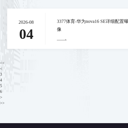
3377体育-华为nova16 SE详细配
2026-08
04
像
<<
<
3
4
5
6
>
>>